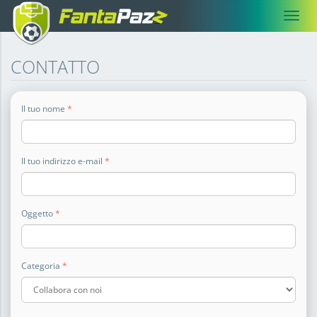
Toggle
Salta
al
CONTATTO
contenuto
principale
Il tuo nome
*
Il tuo indirizzo e-mail
*
Oggetto
*
Categoria
*