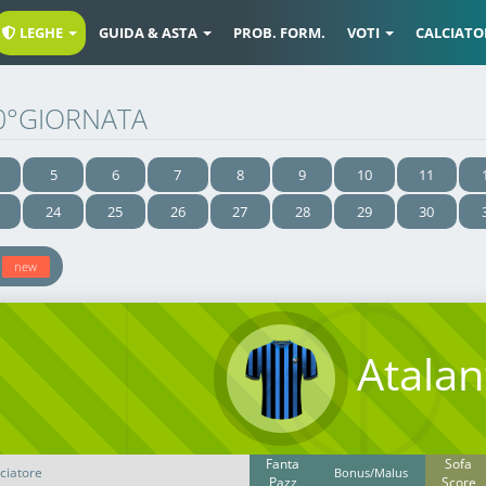
LEGHE
GUIDA & ASTA
PROB. FORM.
VOTI
CALCIATO
 20°GIORNATA
5
6
7
8
9
10
11
24
25
26
27
28
29
30
e
new
Atalan
Fanta
Sofa
ciatore
Bonus/Malus
Pazz
Score