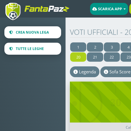
SCARICA APP
Salta
al
VOTI UFFICIALI -
CREA NUOVA LEGA
contenuto
principale
1
2
3
4
TUTTE LE LEGHE
20
21
22
23
Legenda
Sofa Scor
Cal