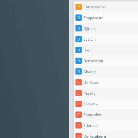
P
Carnesecchi
D
Zappacosta
D
Djimsiti
D
Scalvini
D
Hien
D
Bernasconi
D
Ahanor
C
De Roon
C
Pasalic
C
Zalewski
C
Samardzic
C
Ederson
C
De Ketelaere