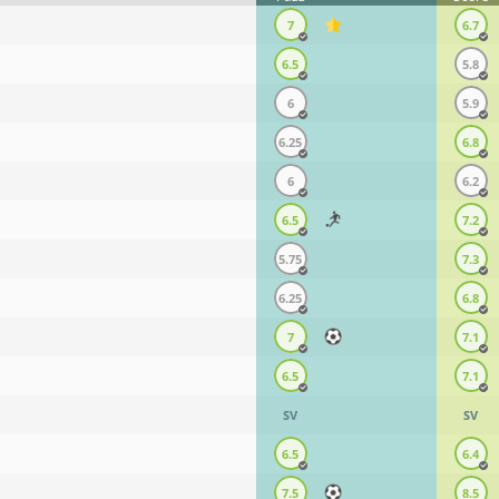
7
6.7
6.5
5.8
6
5.9
6.25
6.8
6
6.2
6.5
7.2
5.75
7.3
6.25
6.8
7
7.1
6.5
7.1
SV
SV
6.5
6.4
7.5
8.5