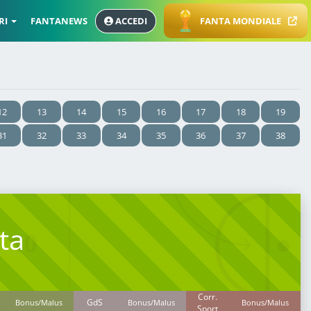
RI
FANTANEWS
ACCEDI
FANTA MONDIALE
12
13
14
15
16
17
18
19
31
32
33
34
35
36
37
38
ta
Corr.
GdS
Bonus/Malus
Bonus/Malus
Bonus/Malus
Sport