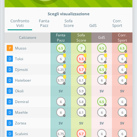
Scegli visualizzazione
Confronto
Fanta
Sofa
Corr.
Voti
Pazz
Score
GdS
Sport
Fanta
Sofa
Corr.
Calciatore
GdS
Pazz
Score
Sport
P
Musso
6.5
7
6.5
6.5
D
Toloi
6
5.5
6
6
D
Djimsiti
6.25
5.7
6.5
6
D
Hateboer
5.75
6.1
6
6
D
Okoli
SV
5.9
SV
SV
D
Demiral
6
5.8
6.5
6
D
Maehle
6
6.1
6
6
D
Zortea
SV
SV
SV
SV
D
Scalvini
5.75
5.7
6
6