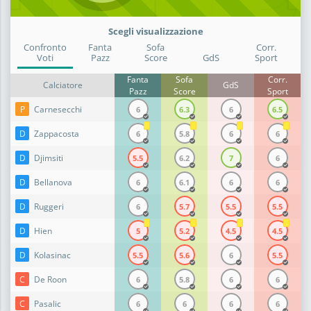
Scegli visualizzazione
Confronto
Fanta
Sofa
Corr.
Voti
Pazz
Score
GdS
Sport
Fanta
Sofa
Corr.
Calciatore
GdS
Pazz
Score
Sport
P
Carnesecchi
6
6.3
6
6.5
D
Zappacosta
6
5.8
6
6
D
Djimsiti
5.5
6.2
7
6
D
Bellanova
6
6.1
6
6
D
Ruggeri
6
5.7
5.5
5.5
D
Hien
5
5.2
4.5
4.5
D
Kolasinac
5.5
5.6
6
5.5
C
De Roon
6
5.8
6
6
C
Pasalic
6
6
6
6