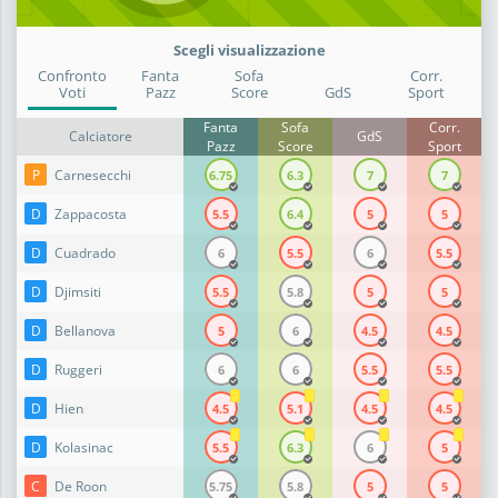
Scegli visualizzazione
Confronto
Fanta
Sofa
Corr.
Voti
Pazz
Score
GdS
Sport
Fanta
Sofa
Corr.
Calciatore
GdS
Pazz
Score
Sport
P
Carnesecchi
6.75
6.3
7
7
D
Zappacosta
5.5
6.4
5
5
D
Cuadrado
6
5.5
6
5.5
D
Djimsiti
5.5
5.8
5
5
D
Bellanova
5
6
4.5
4.5
D
Ruggeri
6
6
5.5
5.5
D
Hien
4.5
5.1
4.5
4.5
D
Kolasinac
5.5
6.3
6
5
C
De Roon
5.75
5.8
5
5