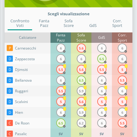
Scegli visualizzazione
Confronto
Fanta
Sofa
Corr.
Voti
Pazz
Score
GdS
Sport
Fanta
Sofa
Corr.
Calciatore
GdS
Pazz
Score
Sport
P
Carnesecchi
6
5.6
6
6
D
Zappacosta
6
6
6.5
6
D
Djimsiti
5.5
5.6
5.5
5
D
Bellanova
6
6.5
6
5.5
D
Ruggeri
5.5
5.9
6
6
D
Scalvini
5
5.6
5
5
D
Hien
6
5.9
6
6
C
De Roon
6.5
6.2
6
5.5
C
Pasalic
SV
SV
SV
SV