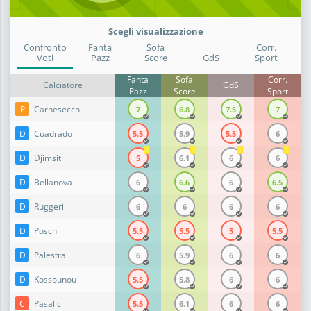
Scegli visualizzazione
Confronto
Fanta
Sofa
Corr.
Voti
Pazz
Score
GdS
Sport
Fanta
Sofa
Corr.
Calciatore
GdS
Pazz
Score
Sport
P
Carnesecchi
7
6.8
7.5
7
D
Cuadrado
5.5
5.9
5.5
6
D
Djimsiti
5
6.1
6
6
D
Bellanova
6
6.6
6
6.5
D
Ruggeri
6
6
6
6
D
Posch
5.5
5.5
5
5.5
D
Palestra
6
5.9
6
6
D
Kossounou
5.5
5.8
6
6
C
Pasalic
5.5
6.1
6
6